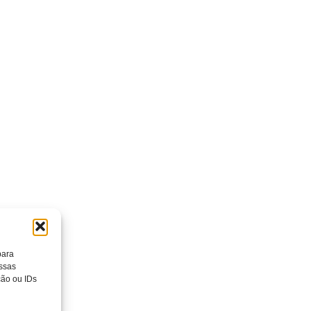
para
essas
ção ou IDs