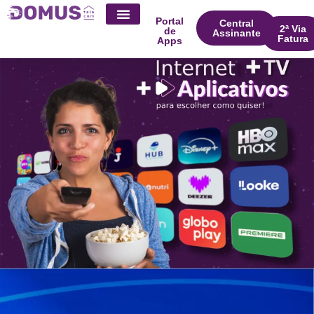
Portal
Central
2ª Via
de
Assinante
Fatura
Apps