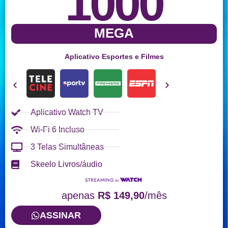
1000
MEGA
Aplicativo Esportes e Filmes
Aplicativo Watch TV
Wi-Fi 6 Incluso
3 Telas Simultâneas
Skeelo Livros/áudio
apenas
R$ 149,90
/mês
ASSINAR