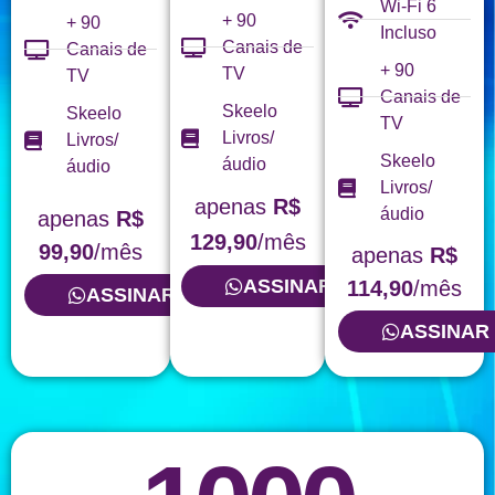
Wi-Fi 6
+ 90
+ 90
Incluso
Canais de
Canais de
+ 90
TV
TV
Canais de
Skeelo
Skeelo
TV
Livros/
Livros/
Skeelo
áudio
áudio
Livros/
apenas
R$
áudio
apenas
R$
129,90
/mês
99,90
/mês
apenas
R$
ASSINAR
114,90
/mês
ASSINAR
ASSINAR