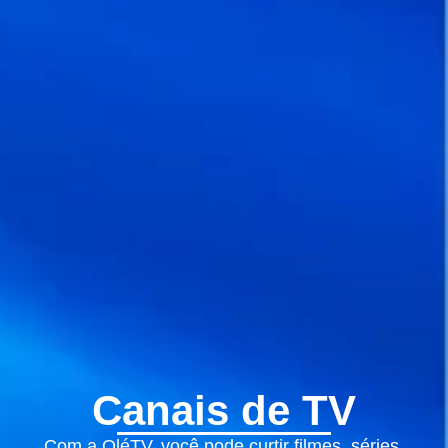
Canais de TV
Com a OléTV, você pode curtir filmes, séries,